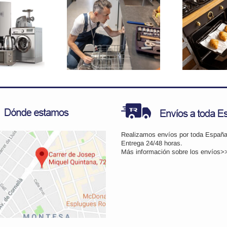
Pi
Por qué mi
Soluciones para
ca
vavajillas no
fugas de calor
desagua
en tu horno
rectamente?
Realizamos envíos por toda España
Entrega 24/48 horas.
Más información sobre los
envíos>