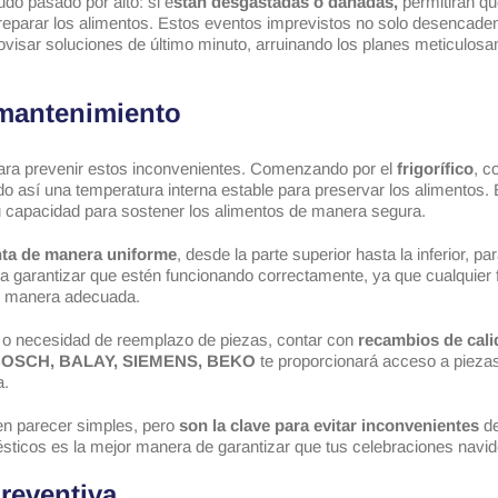
udo pasado por alto: si e
stán desgastadas o dañadas,
permitirán qu
reparar los alimentos. Estos eventos imprevistos no solo desencaden
rovisar soluciones de último minuto, arruinando los planes meticulo
 mantenimiento
ra prevenir estos inconvenientes. Comenzando por el
frigorífico
, 
ndo así una temperatura interna estable para preservar los alimentos
capacidad para sostener los alimentos de manera segura.
enta de manera uniforme
, desde la parte superior hasta la inferior, 
a garantizar que estén funcionando correctamente, ya que cualquier f
de manera adecuada.
a o necesidad de reemplazo de piezas, contar con
recambios de cali
BOSCH, BALAY, SIEMENS, BEKO
te proporcionará acceso a piezas
a.
n parecer simples, pero
son la clave para evitar inconvenientes
de
ticos es la mejor manera de garantizar que tus celebraciones navid
reventiva