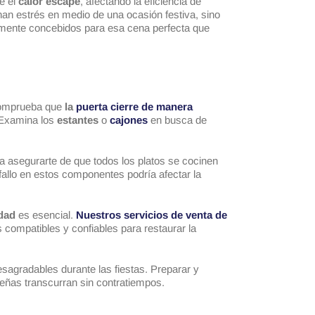
e el
calor escape
, afectando la eficiencia de
an estrés en medio de una ocasión festiva, sino
samente concebidos para esa cena perfecta que
comprueba que
la
puerta cierre de manera
. Examina los
estantes
o
cajones
en busca de
para asegurarte de que todos los platos se cocinen
allo en estos componentes podría afectar la
dad
es esencial.
Nuestros servicios de venta de
 compatibles y confiables para restaurar la
sagradables durante las fiestas. Preparar y
eñas transcurran sin contratiempos.