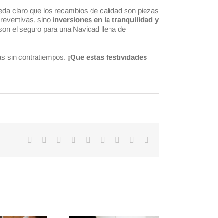
eda claro que los recambios de calidad son piezas
reventivas, sino
inversiones en la tranquilidad y
on el seguro para una Navidad llena de
as sin contratiempos.
¡Que estas festividades
Facebook
X
Reddit
LinkedIn
WhatsApp
Tumblr
Pinterest
Vk
Correo
electrónico