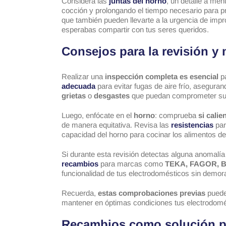
Considera las
juntas del horno
, un detalle a men
cocción y prolongando el tiempo necesario para p
que también pueden llevarte a la urgencia de imp
esperabas compartir con tus seres queridos.
Consejos para la revisión y
Realizar una
inspección completa es esencial
pa
adecuada
para evitar fugas de aire frío, asegura
grietas
o
desgastes
que puedan comprometer su 
Luego, enfócate en el
horno
: comprueba
si cali
de manera equitativa. Revisa las
resistencias
par
capacidad del horno para cocinar los alimentos 
Si durante esta revisión detectas alguna anomalí
recambios
para marcas como
TEKA, FAGOR, 
funcionalidad de tus electrodomésticos sin demor
Recuerda,
estas comprobaciones previas
puede
mantener en óptimas condiciones tus electrodomés
Recambios como solución p