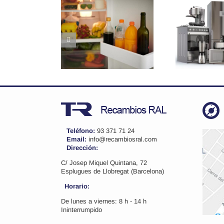
oluciones
Cómo elegir el
¿
cticas para
recambio
la
 cajones y
perfecto para tu
elleros del
electrodoméstico
cor
rigorífico
Teléfono:
93 371 71 24
Email:
info@recambiosral.com
Dirección:
C/ Josep Miquel Quintana, 72
Esplugues de Llobregat (Barcelona)
Horario:
De lunes a viernes: 8 h - 14 h
Ininterrumpido