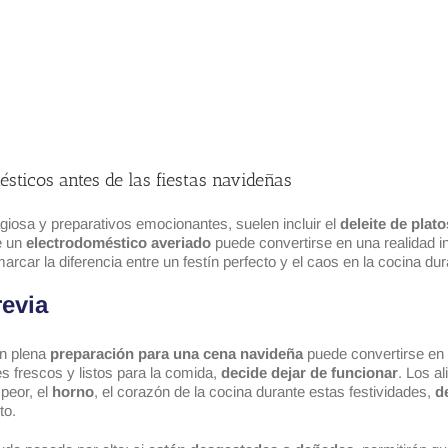
sticos antes de las fiestas navideñas
agiosa y preparativos emocionantes, suelen incluir el
deleite de plato
e un
electrodoméstico
averiado
puede convertirse en una realidad
car la diferencia entre un festín perfecto y el caos en la cocina dura
revia
n plena
preparación para una cena navideña
puede convertirse en
es frescos y listos para la comida,
decide dejar de funcionar
. Los a
peor, el
horno
, el corazón de la cocina durante estas festividades,
d
to.