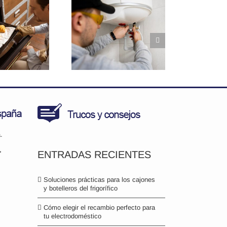
ezas clave en
lentadores de
agua, ¿ómo
prolongar su
vida?
.
>
ENTRADAS RECIENTES
Soluciones prácticas para los cajones
y botelleros del frigorífico
Cómo elegir el recambio perfecto para
tu electrodoméstico