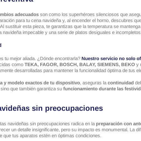
ambios
adecuados
son como los superhéroes silenciosos que asegur
aración para tu cena navideña y, al encender el horno, descubres que 
Al sustituir esta pieza, te garantizas que la temperatura se mantenga
a navideña impecable y una serie de platos desiguales e incompletos
d
s tu mejor aliada. ¿Dónde encontrarla?
Nuestro servicio no solo o
ocidas como
TEKA, FAGOR, BOSCH, BALAY, SIEMENS, BEKO
y 
amente desarrolladas para mantener la funcionalidad óptima de tus e
 y modelo exactos de tu dispositivo
, aseguras la
continuidad
del
, sino que también garantiza su
funcionamiento durante las festivi
navideñas sin preocupaciones
tas navideñas sin preocupaciones radica en la
preparación con ante
cer un detalle insignificante, pero su impacto es monumental. La dif
e que tus aparatos estén en óptimas condiciones.