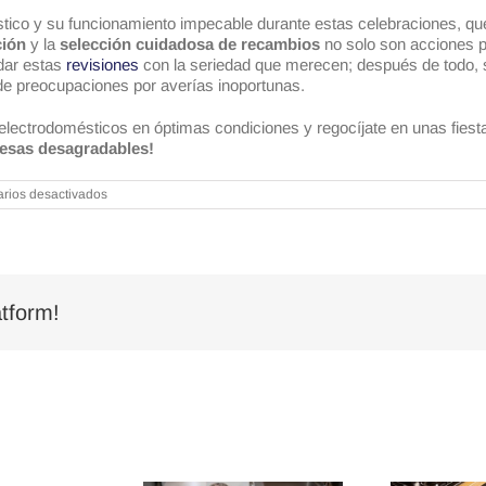
stico y su funcionamiento impecable durante estas celebraciones, qu
ción
y la
selección cuidadosa de recambios
no solo son acciones p
rdar estas
revisiones
con la seriedad que merecen; después de todo, s
e preocupaciones por averías inoportunas.
electrodomésticos en óptimas condiciones y regocíjate en unas fiest
presas desagradables!
en
rios desactivados
La
importancia
de
revisar
tus
electrodomésticos
antes
tform!
de
las
fiestas
navideñas