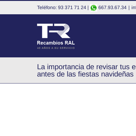
Saltar
Teléfono: 93 371 71 24 |
667.93.67.34
|
i
al
contenido
La importancia de revisar tus 
antes de las fiestas navideñas
Ver
imagen
más
grande