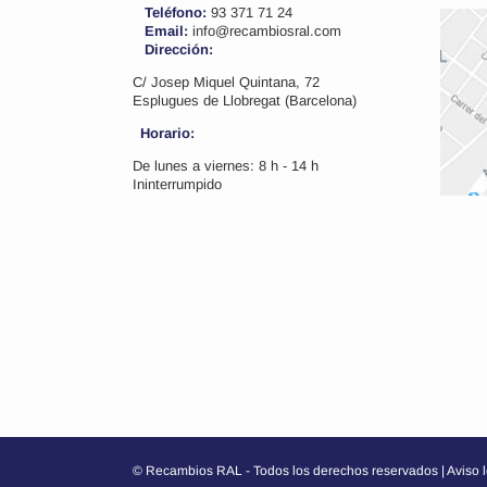
Teléfono:
93 371 71 24
Email:
info@recambiosral.com
Dirección:
C/ Josep Miquel Quintana, 72
Esplugues de Llobregat (Barcelona)
Horario:
De lunes a viernes: 8 h - 14 h
Ininterrumpido
© Recambios RAL - Todos los derechos reservados
Aviso 