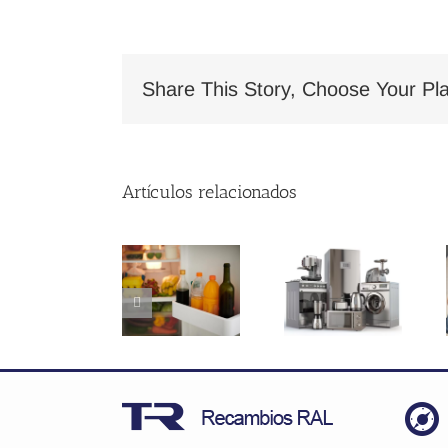
Share This Story, Choose Your Pla
Artículos relacionados
Soluciones
Cómo
¿Por qué
prácticas
elegir el
mi
para los
recambio
lavavajillas
cajones y
perfecto
no
botelleros
para tu
desagua
del
electrodoméstico
correctame
frigorífico