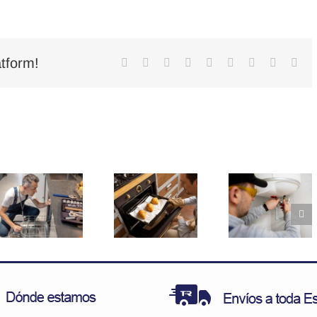
tform!
Facebook
X
Reddit
LinkedIn
WhatsApp
Tumblr
Pinterest
Vk
Cor
elec
Piezas
Soluciones
clave en
para
calentadores
fugas de
de agua,
calor en
¿ómo
tu horno
prolongar
nte?
su vida?