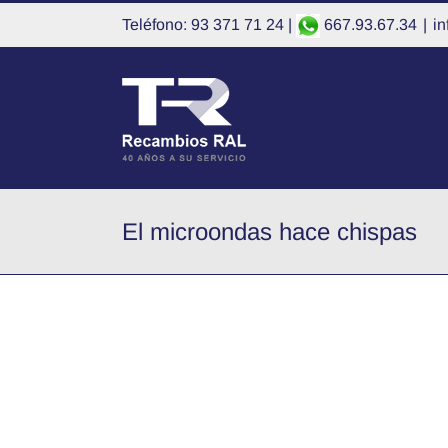
Saltar
Teléfono: 93 371 71 24 |
667.93.67.34
|
i
al
contenido
El microondas hace chispas
Ver
imagen
más
grande