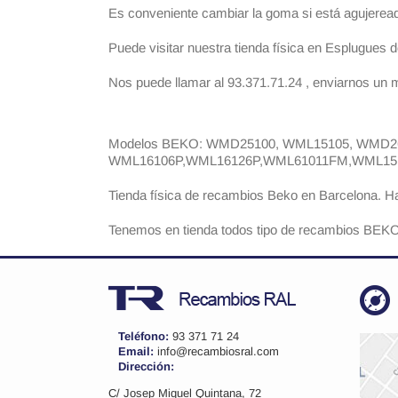
Es conveniente cambiar la goma si está agujeread
Puede visitar nuestra tienda física en Esplugues
Nos puede llamar al 93.371.71.24 , enviarnos un 
Modelos BEKO: WMD25100, WML15105, WMD2
WML16106P,WML16126P,WML61011FM,WML1
Tienda física de recambios Beko en Barcelona. 
Tenemos en tienda todos tipo de recambios BEKO p
Teléfono:
93 371 71 24
Email:
info@recambiosral.com
Dirección:
C/ Josep Miquel Quintana, 72