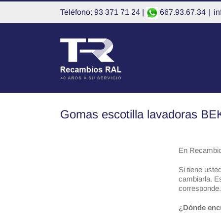
Saltar
Teléfono: 93 371 71 24 |
667.93.67.34
|
i
al
contenido
Gomas escotilla lavadoras B
En Recambio
Si tiene uste
cambiarla. Es
corresponde.
¿Dónde encu