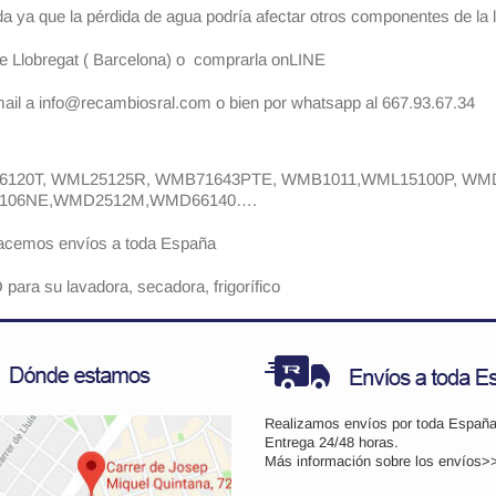
a ya que la pérdida de agua podría afectar otros componentes de la 
 de Llobregat ( Barcelona) o comprarla onLINE
mail a info@recambiosral.com o bien por whatsapp al 667.93.67.34
6120T, WML25125R, WMB71643PTE, WMB1011,WML15100P, WMD
5106NE,WMD2512M,WMD66140….
Hacemos envíos a toda España
ara su lavadora, secadora, frigorífico
Realizamos envíos por toda España
Entrega 24/48 horas.
Más información sobre los
envíos>