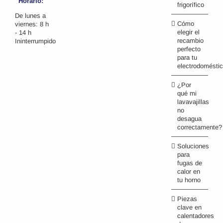
Horario:
frigorífico
De lunes a
Cómo
viernes: 8 h
elegir el
- 14 h
recambio
Ininterrumpido
perfecto
para tu
electrodomésti
¿Por
qué mi
lavavajillas
no
desagua
correctamente?
Soluciones
para
fugas de
calor en
tu horno
Piezas
clave en
calentadores