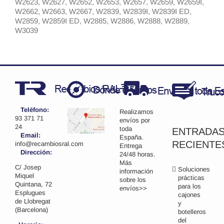
W2623, W2627, W2652, W2653, W2657, W2659, W2659I,
W2662, W2663, W2667, W2839, W2839I, W2839I ED,
W2859, W2859I ED, W2885, W2886, W2888, W2889,
W3039
Teléfono:
Realizamos
93 371 71
envíos por
24
toda
ENTRADA
Email:
España.
RECIENTE
info@recambiosral.com
Entrega
Dirección:
24/48 horas.
Más
C/ Josep
Soluciones
información
Miquel
prácticas
sobre los
Quintana, 72
para los
envíos>>
Esplugues
cajones
de Llobregat
y
(Barcelona)
botelleros
del