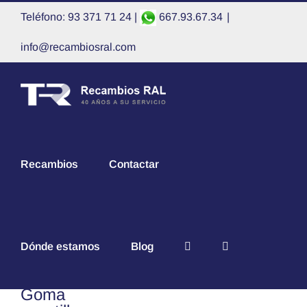
Saltar
Teléfono: 93 371 71 24 |
667.93.67.34
|
al
contenido
info@recambiosral.com
Recambios
Contactar
Dónde estamos
Blog
Goma