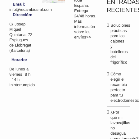
toda
ENTRADA
Email:
España.
RECIENTE
info@recambiosral.com
Entrega
Dirección:
24/48 horas.
Más
C/ Josep
Soluciones
información
Miquel
prácticas
sobre los
Quintana, 72
para los
envíos>>
Esplugues
cajones
de Llobregat
y
(Barcelona)
botelleros
del
Horario:
frigorífico
De lunes a
Cómo
viernes: 8 h
elegir el
- 14 h
recambio
Ininterrumpido
perfecto
para tu
electrodomésti
¿Por
qué mi
lavavajillas
no
desagua
correctamente?