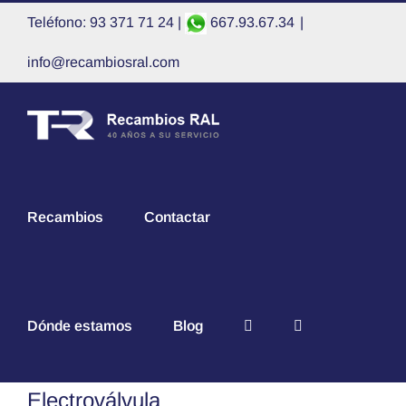
Saltar
Teléfono: 93 371 71 24 |
667.93.67.34
|
al
contenido
info@recambiosral.com
Recambios
Contactar
Dónde estamos
Blog
Electroválvula