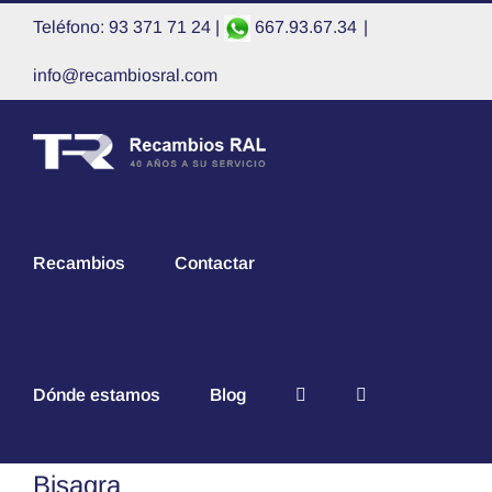
Saltar
Teléfono: 93 371 71 24 |
667.93.67.34
|
al
contenido
info@recambiosral.com
Recambios
Contactar
Dónde estamos
Blog
Bisagra