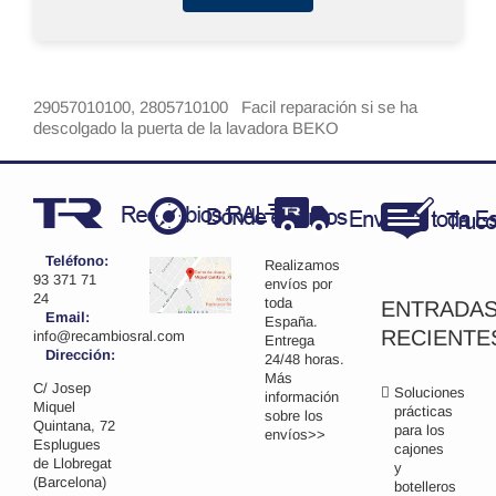
29057010100, 2805710100 Facil reparación si se ha
descolgado la puerta de la lavadora BEKO
Teléfono:
Realizamos
93 371 71
envíos por
24
toda
ENTRADA
Email:
España.
RECIENTE
info@recambiosral.com
Entrega
Dirección:
24/48 horas.
Más
C/ Josep
Soluciones
información
Miquel
prácticas
sobre los
Quintana, 72
para los
envíos>>
Esplugues
cajones
de Llobregat
y
(Barcelona)
botelleros