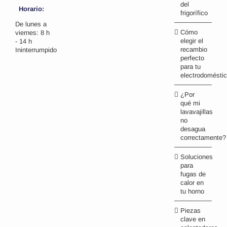
del
Horario:
frigorífico
De lunes a
Cómo
viernes: 8 h
elegir el
- 14 h
recambio
Ininterrumpido
perfecto
para tu
electrodomésti
¿Por
qué mi
lavavajillas
no
desagua
correctamente?
Soluciones
para
fugas de
calor en
tu horno
Piezas
clave en