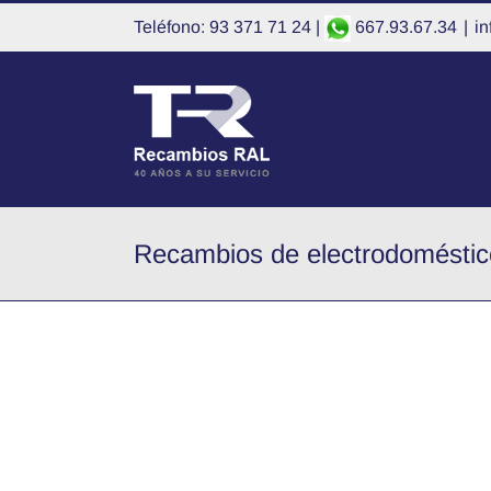
Saltar
Teléfono: 93 371 71 24 |
667.93.67.34
|
i
al
contenido
Recambios de electrodomésticos
Ver
imagen
más
grande