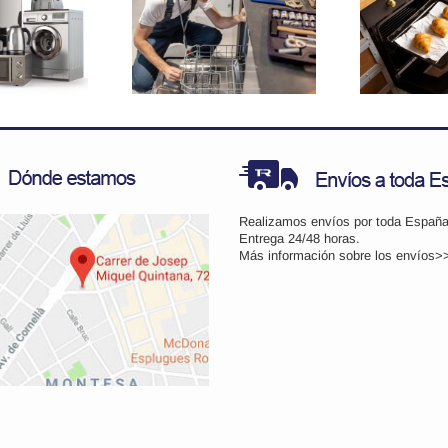
Pi
Por qué mi
Soluciones para
ca
vavajillas no
fugas de calor
desagua
en tu horno
rectamente?
Realizamos envíos por toda España
Entrega 24/48 horas.
Más información sobre los
envíos>