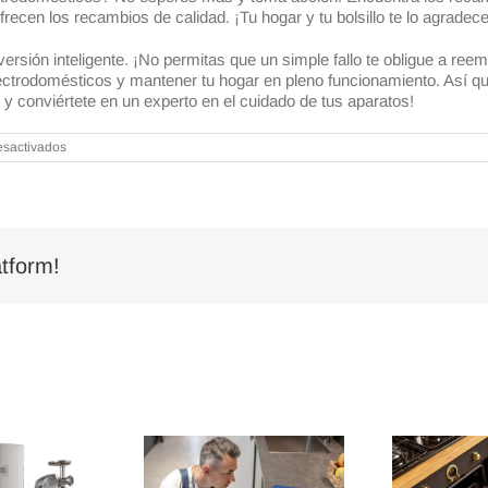
frecen los recambios de calidad. ¡Tu hogar y tu bolsillo te lo agradec
ersión inteligente. ¡No permitas que un simple fallo te obligue a ree
electrodomésticos y mantener tu hogar en pleno funcionamiento. Así 
y conviértete en un experto en el cuidado de tus aparatos!
en
esactivados
Recambios
de
electrodomésticos:
alarga
su
vida
útil
tform!