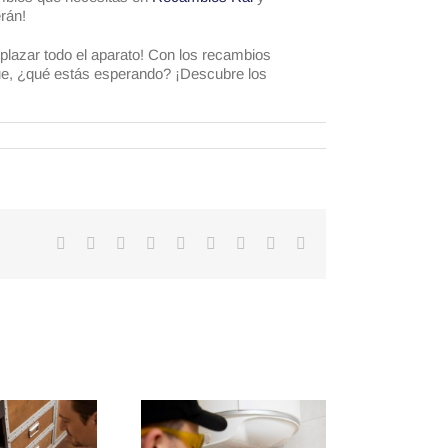
erán!
mplazar todo el aparato! Con los recambios
que, ¿qué estás esperando? ¡Descubre los
Facebook
X
Reddit
LinkedIn
WhatsApp
Tumblr
Pinterest
Vk
Correo
electrónico