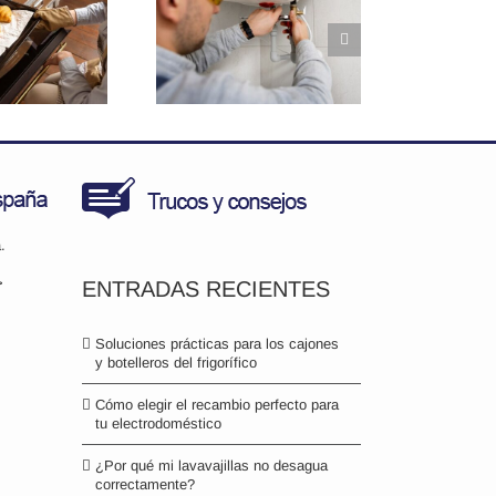
ezas clave en
lentadores de
agua, ¿ómo
prolongar su
vida?
.
>
ENTRADAS RECIENTES
Soluciones prácticas para los cajones
y botelleros del frigorífico
Cómo elegir el recambio perfecto para
tu electrodoméstico
¿Por qué mi lavavajillas no desagua
correctamente?