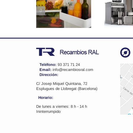
oluciones
Cómo elegir el
¿
cticas para
recambio
la
 cajones y
perfecto para tu
elleros del
electrodoméstico
cor
rigorífico
Teléfono:
93 371 71 24
Email:
info@recambiosral.com
Dirección:
C/ Josep Miquel Quintana, 72
Esplugues de Llobregat (Barcelona)
Horario:
De lunes a viernes: 8 h - 14 h
Ininterrumpido