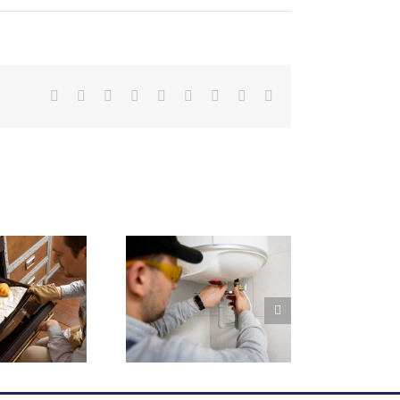
Facebook
X
Reddit
LinkedIn
WhatsApp
Tumblr
Pinterest
Vk
Correo
electrónico
ezas clave en
lentadores de
agua, ¿ómo
prolongar su
vida?