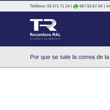
Saltar
Teléfono: 93 371 71 24 |
667.93.67.34
|
i
al
contenido
Por que se sale la correa de la
Ver
imagen
más
grande