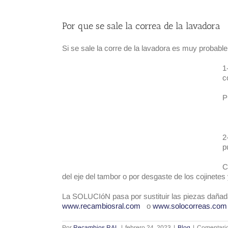
Por que se sale la correa de la lavadora
Si se sale la corre de la lavadora es muy probab
1
c
P
2
p
C
del eje del tambor o por desgaste de los cojinetes 
La SOLUCIóN pasa por sustituir las piezas dañadas
www.recambiosral.com
o
www.solocorreas.com
Por
Recambios RAL
|
febrero 24, 2023
|
Blog
|
Comentario