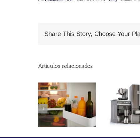
Share This Story, Choose Your Pla
Artículos relacionados
oluciones
Cómo elegir el
¿
cticas para
recambio
la
 cajones y
perfecto para tu
elleros del
electrodoméstico
cor
rigorífico