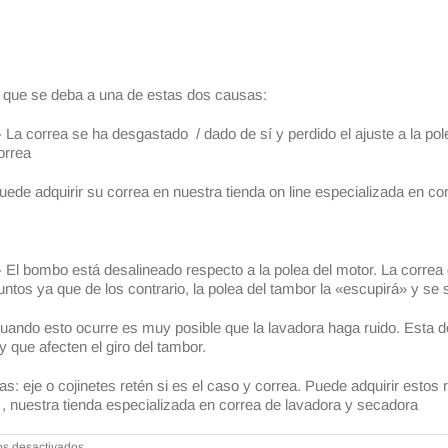
le que se deba a una de estas dos causas:
- La correa se ha desgastado / dado de sí y perdido el ajuste a la p
orrea
uede adquirir su correa en nuestra tienda on line especializada en c
- El bombo está desalineado respecto a la polea del motor. La correa
untos ya que de los contrario, la polea del tambor la «escupirá» y se 
uando esto ocurre es muy posible que la lavadora haga ruido. Esta d
y que afecten el giro del tambor.
: eje o cojinetes retén si es el caso y correa. Puede adquirir estos
, nuestra tienda especializada en correa de lavadora y secadora
en
s desactivados