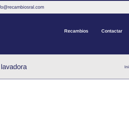
nfo@recambiosral.com
Recambios
Contactar
 lavadora
In