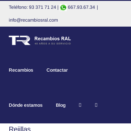
Saltar
Teléfono: 93 371 71 24 |
667.93.67.34
|
al
contenido
info@recambiosral.com
Recambios
Contactar
Dónde estamos
Blog
Rejillas