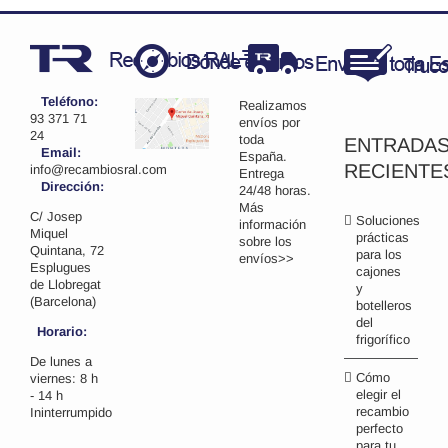
Teléfono:
Realizamos
93 371 71
envíos por
24
toda
ENTRADA
Email:
España.
RECIENTE
info@recambiosral.com
Entrega
Dirección:
24/48 horas.
Más
C/ Josep
Soluciones
información
Miquel
prácticas
sobre los
Quintana, 72
para los
envíos>>
Esplugues
cajones
de Llobregat
y
(Barcelona)
botelleros
del
Horario:
frigorífico
De lunes a
Cómo
viernes: 8 h
elegir el
- 14 h
recambio
Ininterrumpido
perfecto
para tu