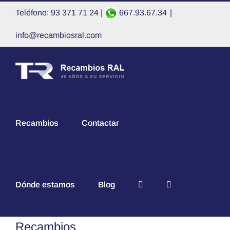
Saltar
Teléfono: 93 371 71 24 |
667.93.67.34
|
al
contenido
info@recambiosral.com
Recambios
Contactar
Dónde estamos
Blog
Recambios