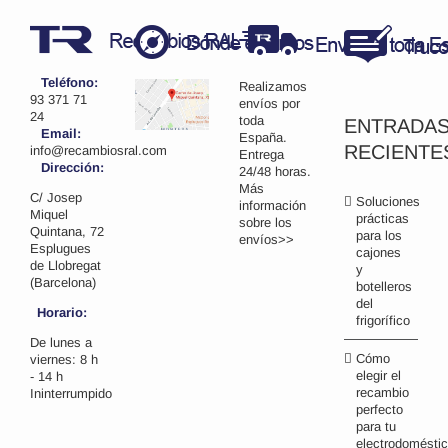
Teléfono:
Realizamos
93 371 71
envíos por
24
toda
ENTRADA
Email:
España.
RECIENTE
info@recambiosral.com
Entrega
Dirección:
24/48 horas.
Más
C/ Josep
Soluciones
información
Miquel
prácticas
sobre los
Quintana, 72
para los
envíos>>
Esplugues
cajones
de Llobregat
y
(Barcelona)
botelleros
del
Horario:
frigorífico
De lunes a
Cómo
viernes: 8 h
elegir el
- 14 h
recambio
Ininterrumpido
perfecto
para tu
electrodomésti