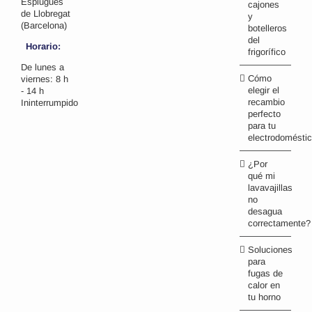
Esplugues
cajones
de Llobregat
y
(Barcelona)
botelleros
del
Horario:
frigorífico
De lunes a
Cómo
viernes: 8 h
elegir el
- 14 h
recambio
Ininterrumpido
perfecto
para tu
electrodomésti
¿Por
qué mi
lavavajillas
no
desagua
correctamente?
Soluciones
para
fugas de
calor en
tu horno