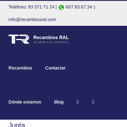
Saltar
Teléfono: 93 371 71 24 |
667.93.67.34
|
al
contenido
info@recambiosral.com
Recambios
Contactar
Dónde estamos
Blog
Junta