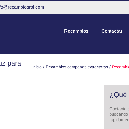
nfo@recambiosral.com
Recambios
Contactar
uz para
Inicio
Recambios campanas extractoras
Recambio
¿Qué 
Contacta c
buscando 
rápidamen