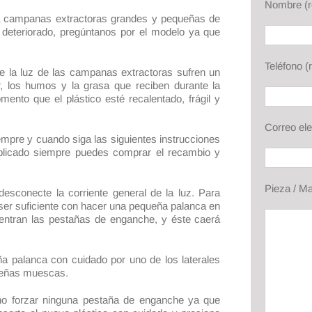
Nombre (r
a campanas extractoras grandes y pequeñas de
 deteriorado, pregúntanos por el modelo ya que
Teléfono (
de la luz de las campanas extractoras sufren un
r, los humos y la grasa que reciben durante la
mento que el plástico esté recalentado, frágil y
Correo ele
empre y cuando siga las siguientes instrucciones
plicado siempre puedes comprar el recambio y
Pieza / M
esconecte la corriente general de la luz. Para
e ser suficiente con hacer una pequeña palanca en
uentran las pestañas de enganche, y éste caerá
a palanca con cuidado por uno de los laterales
queñas muescas.
no forzar ninguna pestaña de enganche ya que