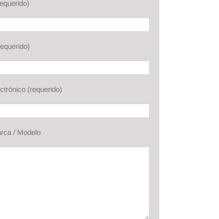
equerido)
requerido)
ctrónico (requerido)
arca / Modelo