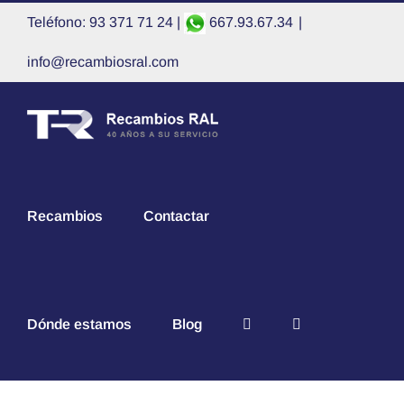
Saltar
Teléfono: 93 371 71 24 |
667.93.67.34
|
al
contenido
info@recambiosral.com
Recambios
Contactar
Dónde estamos
Blog