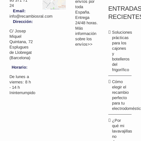
93 371 71
envíos por
24
toda
ENTRADA
Email:
España.
RECIENTE
info@recambiosral.com
Entrega
Dirección:
24/48 horas.
Más
C/ Josep
Soluciones
información
Miquel
prácticas
sobre los
Quintana, 72
para los
envíos>>
Esplugues
cajones
de Llobregat
y
(Barcelona)
botelleros
del
Horario:
frigorífico
De lunes a
Cómo
viernes: 8 h
elegir el
- 14 h
recambio
Ininterrumpido
perfecto
para tu
electrodomésti
¿Por
qué mi
lavavajillas
no